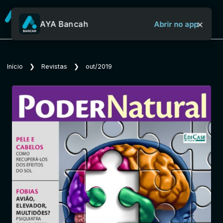
×
AYA Bancah
Abrir no app
Sobre o Aya Bancah
Início
❯
Revistas
❯
out/2019
Início
Revistas
Jornais
Notícias