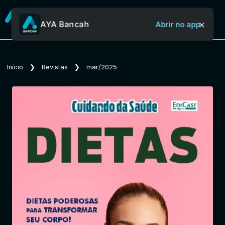
×
AYA Bancah
Abrir no app
Sobre o Aya Bancah
Início
❯
Revistas
❯
mar/2025
Início
Revistas
Jornais
Notícias