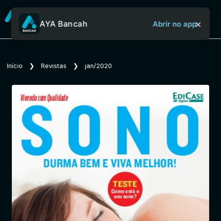
×
AYA Bancah
Abrir no app
Sobre o Aya Bancah
Início
❯
Revistas
❯
jan/2020
Início
Revistas
Jornais
Notícias