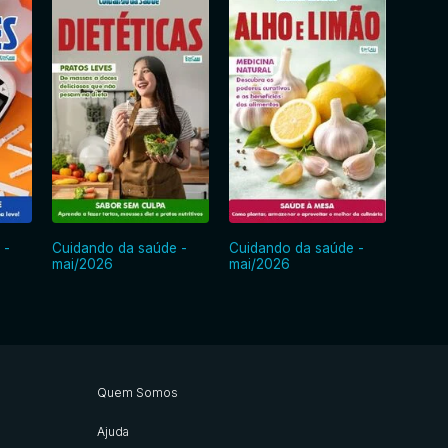
 -
Cuidando da saúde -
Cuidando da saúde -
Cuida
mai/2026
mai/2026
abr/2
Quem Somos
Ajuda