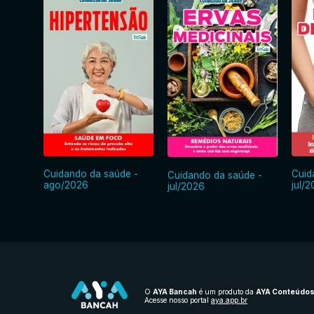
Cuidando da saúde -
Cuid
Cuidando da saúde -
ago/2026
jul/
jul/2026
O
AYA Bancah
é um produto da
AYA Conteúdo
Acesse nosso portal
aya.app.br