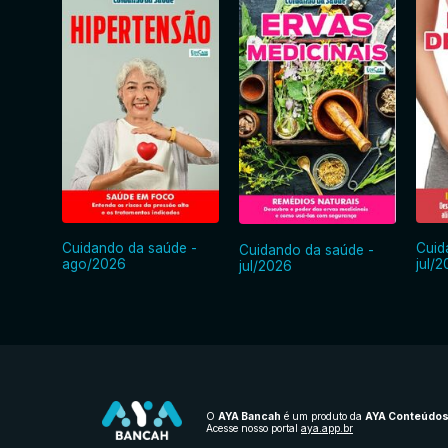
Cuidando da saúde -
Cuid
Cuidando da saúde -
ago/2026
jul/
jul/2026
O
AYA Bancah
é um produto da
AYA Conteúdo
Acesse nosso portal
aya.app.br