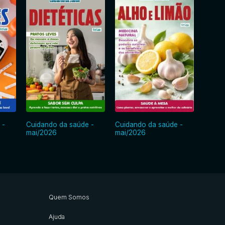
 -
Cuidando da saúde -
Cuidando da saúde -
Cuida
mai/2026
mai/2026
abr/2
Quem Somos
Ajuda