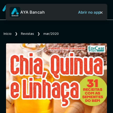
×
AYA Bancah
Abrir no app
Sobre o Aya Bancah
Início
❯
Revistas
❯
mar/2020
Início
Revistas
Jornais
Notícias