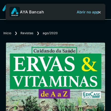
×
AYA Bancah
Abrir no app
Sobre o Aya Bancah
Início
❯
Revistas
❯
ago/2020
Início
Revistas
Jornais
Notícias