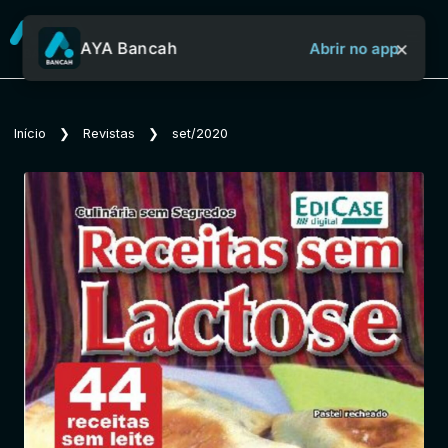
×
AYA Bancah
Abrir no app
Sobre o Aya Bancah
Início
❯
Revistas
❯
set/2020
Início
Revistas
Jornais
Notícias