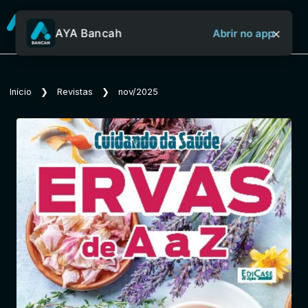
×
AYA Bancah
Abrir no app
Sobre o Aya Bancah
Início
❯
Revistas
❯
nov/2025
Início
Revistas
Jornais
Notícias