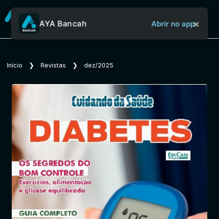
×
AYA Bancah
Abrir no app
Sobre o Aya Bancah
Início
❯
Revistas
❯
dez/2025
Início
Revistas
Jornais
Notícias