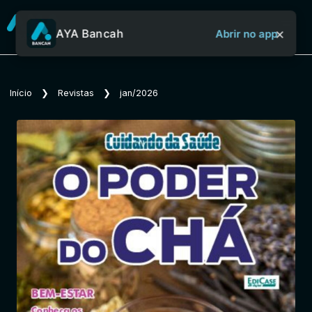
×
AYA Bancah
Abrir no app
Sobre o Aya Bancah
Início
❯
Revistas
❯
jan/2026
Início
Revistas
Jornais
Notícias