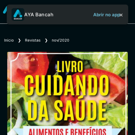
×
AYA Bancah
Abrir no app
Sobre o Aya Bancah
Início
❯
Revistas
❯
nov/2020
Início
Revistas
Jornais
Notícias