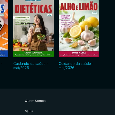
 -
Cuidando da saúde -
Cuidando da saúde -
Cuida
mai/2026
mai/2026
abr/2
Quem Somos
Ajuda