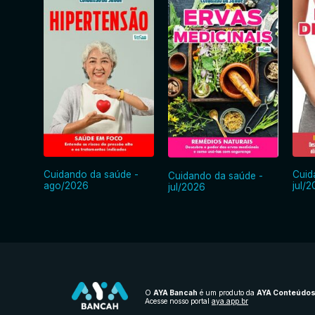
Cuidando da saúde -
Cuid
Cuidando da saúde -
ago/2026
jul/
jul/2026
O
AYA Bancah
é um produto da
AYA Conteúdo
Acesse nosso portal
aya.app.br