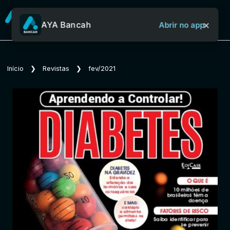
×
AYA Bancah
Abrir no app
Sobre o Aya Bancah
Início
❯
Revistas
❯
fev/2021
Início
Revistas
Jornais
Notícias