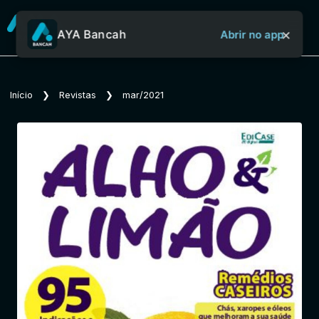
×
AYA Bancah
Abrir no app
Sobre o Aya Bancah
Início
❯
Revistas
❯
mar/2021
Início
Revistas
Jornais
Notícias