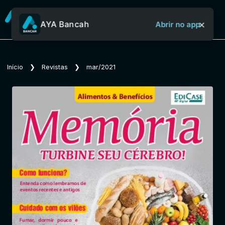
×
AYA Bancah
Abrir no app
Sobre o Aya Bancah
Início
❯
Revistas
❯
mar/2021
Início
Revistas
Jornais
Notícias