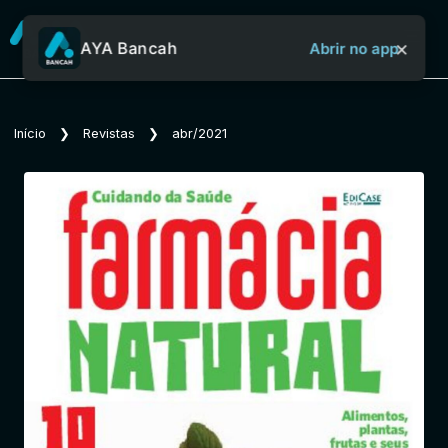
×
AYA Bancah
Abrir no app
Sobre o Aya Bancah
Início
❯
Revistas
❯
abr/2021
Início
Revistas
Jornais
Notícias