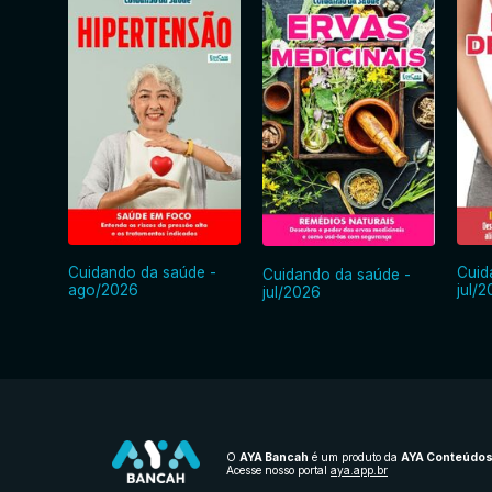
Cuidando da saúde -
Cuid
Cuidando da saúde -
ago/2026
jul/
jul/2026
O
AYA Bancah
é um produto da
AYA Conteúdo
Acesse nosso portal
aya.app.br