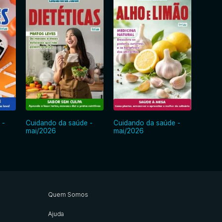
 -
Cuidando da saúde -
Cuidando da saúde -
Cuida
mai/2026
mai/2026
abr/2
Quem Somos
Ajuda