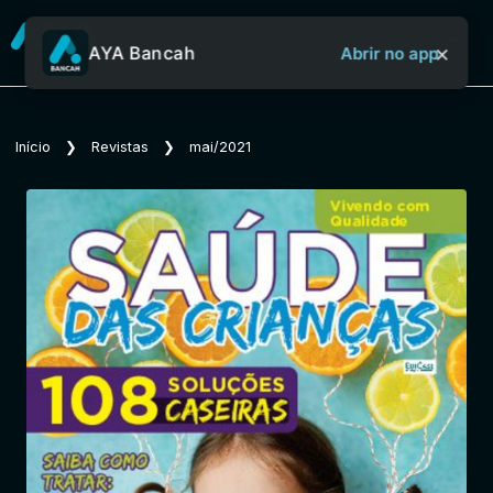
×
AYA Bancah
Abrir no app
Sobre o Aya Bancah
Início
❯
Revistas
❯
mai/2021
Início
Revistas
Jornais
Notícias