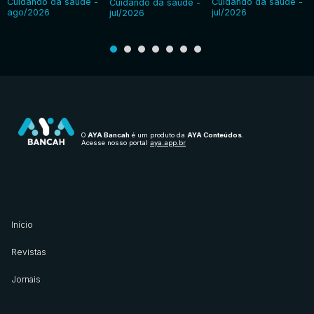
Cuidando da saúde -
Cuidando da saúde -
Cuidando da saúde -
ago/2026
jul/2026
jul/2026
O
AYA Bancah
é um produto da
AYA Conteúdos
.
Acesse nosso portal
aya.app.br
Início
Revistas
Jornais