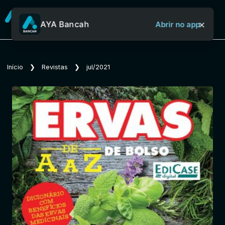
×
AYA Bancah
Abrir no app
Sobre o Aya Bancah
Início
❯
Revistas
❯
jul/2021
Início
Revistas
Jornais
Notícias