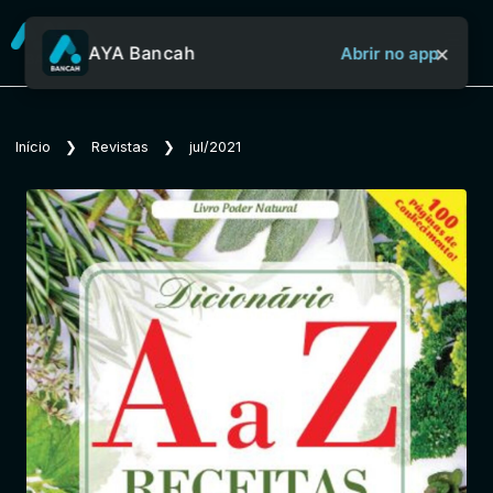
×
AYA Bancah
Abrir no app
Sobre o Aya Bancah
Início
❯
Revistas
❯
jul/2021
Início
Revistas
Jornais
Notícias