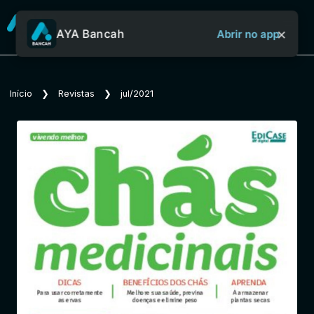
×
AYA Bancah
Abrir no app
Sobre o Aya Bancah
Início
❯
Revistas
❯
jul/2021
Início
Revistas
Jornais
Notícias