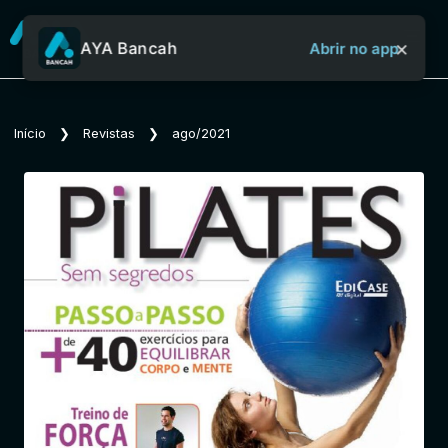
×
AYA Bancah
Abrir no app
Sobre o Aya Bancah
Início
❯
Revistas
❯
ago/2021
Início
Revistas
Jornais
Notícias