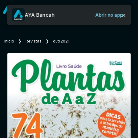
×
AYA Bancah
Abrir no app
Sobre o Aya Bancah
Início
❯
Revistas
❯
out/2021
Início
Revistas
Jornais
Notícias