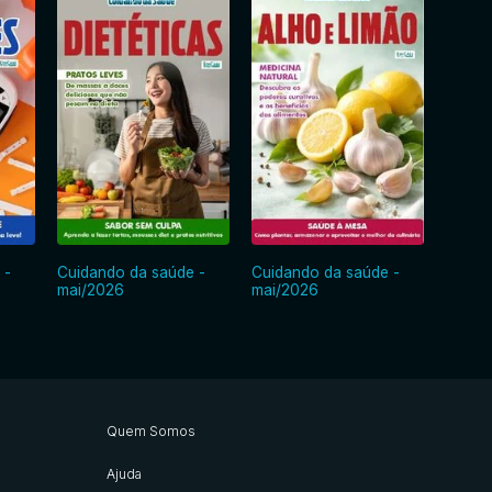
 -
Cuidando da saúde -
Cuidando da saúde -
Cuida
mai/2026
mai/2026
abr/2
Quem Somos
Ajuda