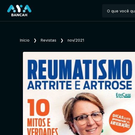
Início
❯
Revistas
❯
nov/2021