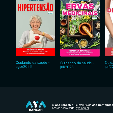
Cuidando da saúde -
Cuid
Cuidando da saúde -
ago/2026
jul/
jul/2026
O
AYA Bancah
é um produto da
AYA Conteúdo
Acesse nosso portal
aya.app.br