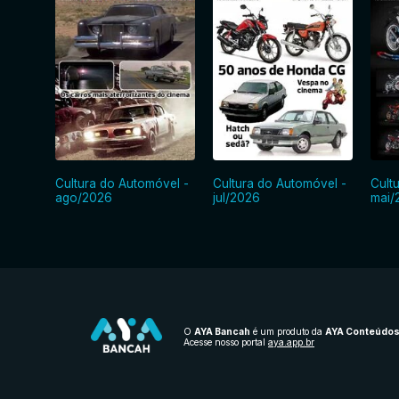
Cultura do Automóvel -
Cultura do Automóvel -
Cult
ago/2026
jul/2026
mai/
O
AYA Bancah
é um produto da
AYA Conteúdo
Acesse nosso portal
aya.app.br