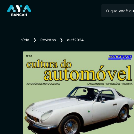
Início
❯
Revistas
❯
out/2024