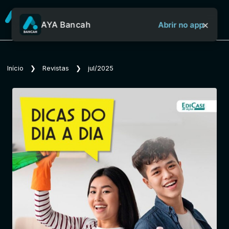
×
AYA Bancah
Abrir no app
Sobre o Aya Bancah
Início
❯
Revistas
❯
jul/2025
Início
Revistas
Jornais
Notícias