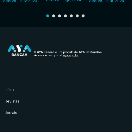
Acervo - nov/2024
Acervo - mar/2024
O
AYA Bancah
é um produto da
AYA Conteúdos
.
Acesse nosso portal
aya.app.br
Início
Revistas
Jornais