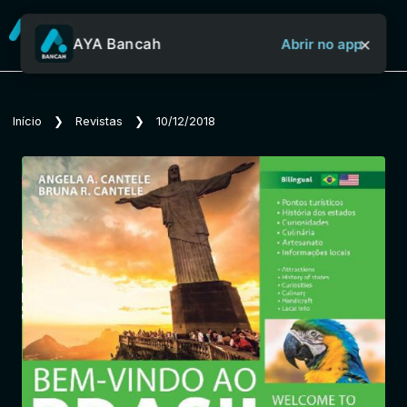
×
AYA Bancah
Abrir no app
Sobre o Aya Bancah
Início
❯
Revistas
❯
10/12/2018
Início
Revistas
Jornais
Notícias