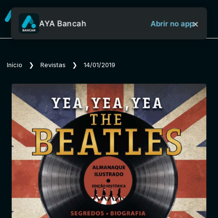
×
AYA Bancah
Abrir no app
Sobre o Aya Bancah
Início
❯
Revistas
❯
14/01/2019
Início
Revistas
Jornais
Notícias