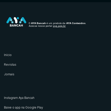
O
AYA Bancah
é um produto da
AYA Conteúdos
.
Acesse nosso portal
aya.app.br
Início
Revistas
Jornais
Instagram Aya Bancah
Baixe o app na Google Play