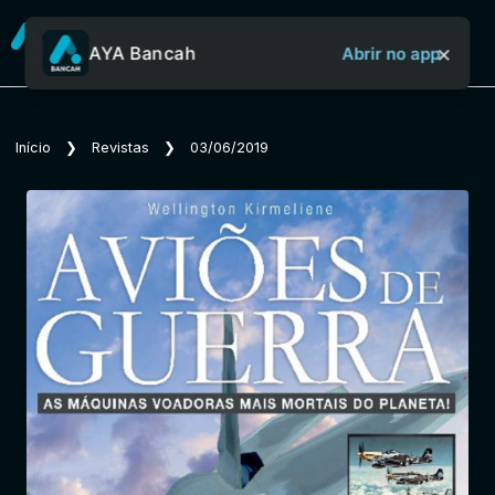
×
AYA Bancah
Abrir no app
Sobre o Aya Bancah
Início
❯
Revistas
❯
03/06/2019
Início
Revistas
Jornais
Notícias