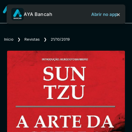
×
AYA Bancah
Abrir no app
Sobre o Aya Bancah
Início
❯
Revistas
❯
21/10/2019
Início
Revistas
Jornais
Notícias