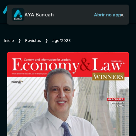
×
AYA Bancah
Abrir no app
Sobre o Aya Bancah
Início
❯
Revistas
❯
ago/2023
Início
Revistas
Jornais
Notícias