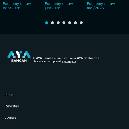
Economy e Law -
Economy e Law -
Economy e Law -
ago/2026
jun/2026
mai/2026
O
AYA Bancah
é um produto da
AYA Conteúdos
.
Acesse nosso portal
aya.app.br
Início
Revistas
Jornais