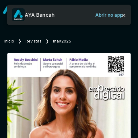
×
AYA Bancah
Abrir no app
Sobre o Aya Bancah
Início
❯
Revistas
❯
mai/2025
Início
Revistas
Jornais
Notícias