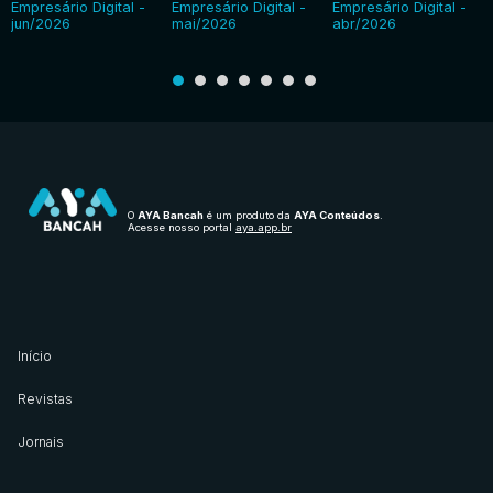
Empresário Digital -
Empresário Digital -
Empresário Digital -
jun/2026
mai/2026
abr/2026
O
AYA Bancah
é um produto da
AYA Conteúdos
.
Acesse nosso portal
aya.app.br
Início
Revistas
Jornais