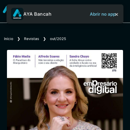
×
AYA Bancah
Abrir no app
Sobre o Aya Bancah
Início
❯
Revistas
❯
out/2025
Início
Revistas
Jornais
Notícias