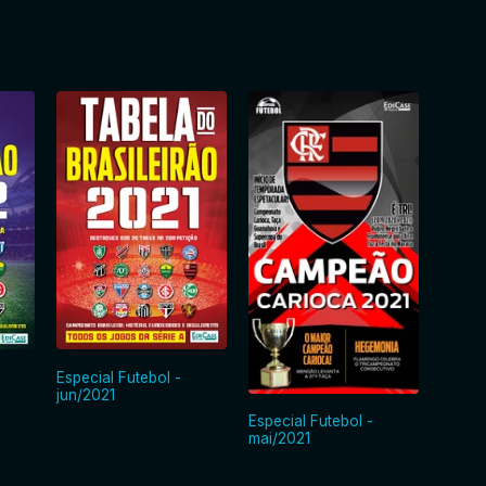
Especial Futebol -
jun/2021
Especial Futebol -
Especi
mai/2021
mai/2