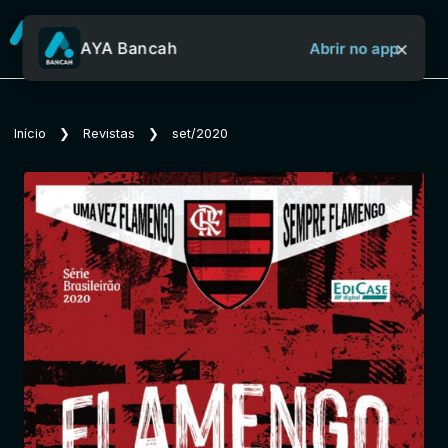
×
AYA Bancah
Abrir no app
Sobre o Aya Bancah
Início
❯
Revistas
❯
set/2020
Início
Revistas
Jornais
Notícias