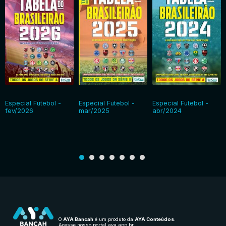
Especial Futebol -
Especial Futebol -
Especial Futebol -
fev/2026
mar/2025
abr/2024
O
AYA Bancah
é um produto da
AYA Conteúdos
.
Acesse nosso portal
aya.app.br