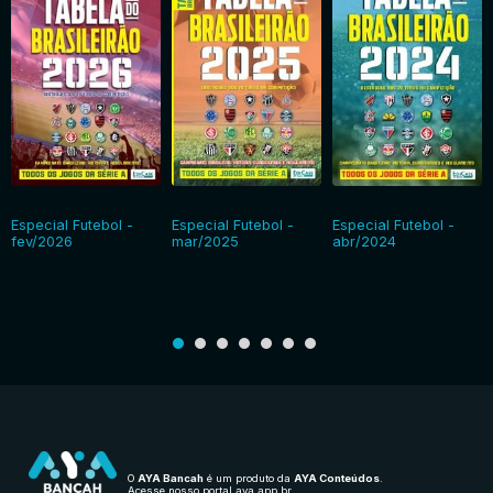
Especial Futebol -
Especial Futebol -
Especial Futebol -
fev/2026
mar/2025
abr/2024
O
AYA Bancah
é um produto da
AYA Conteúdos
.
Acesse nosso portal
aya.app.br