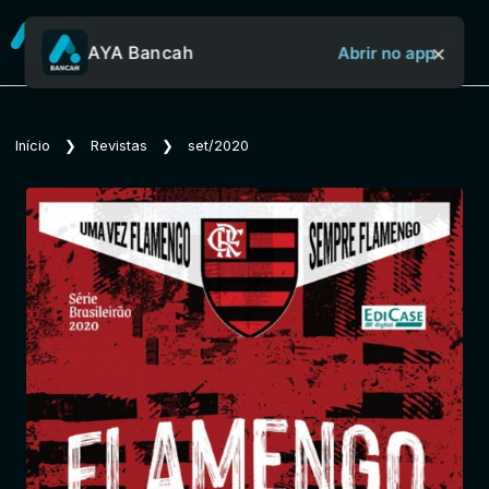
×
AYA Bancah
Abrir no app
Sobre o Aya Bancah
Início
❯
Revistas
❯
set/2020
Início
Revistas
Jornais
Notícias