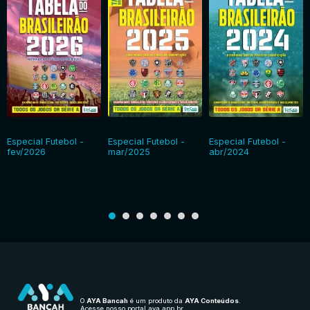
Especial Futebol -
Especial Futebol -
Especial Futebol -
fev/2026
mar/2025
abr/2024
O
AYA Bancah
é um produto da
AYA Conteúdos
.
Acesse nosso portal
aya.app.br