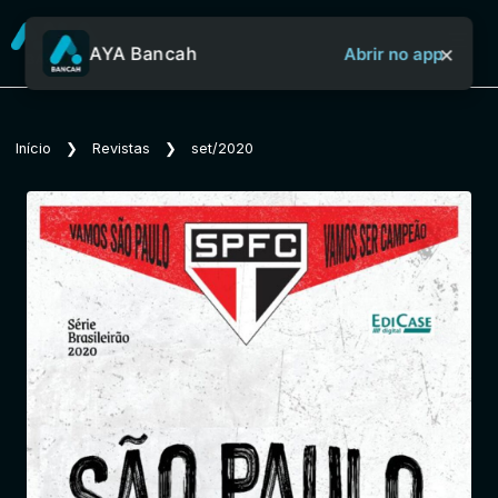
×
AYA Bancah
Abrir no app
Sobre o Aya Bancah
Início
❯
Revistas
❯
set/2020
Início
Revistas
Jornais
Notícias