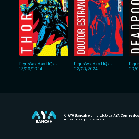
Figurões das HQs -
Figurões das HQs -
Figu
17/06/2024
22/03/2024
20/0
O
AYA Bancah
é um produto da
AYA Conteúdo
Acesse nosso portal
aya.app.br