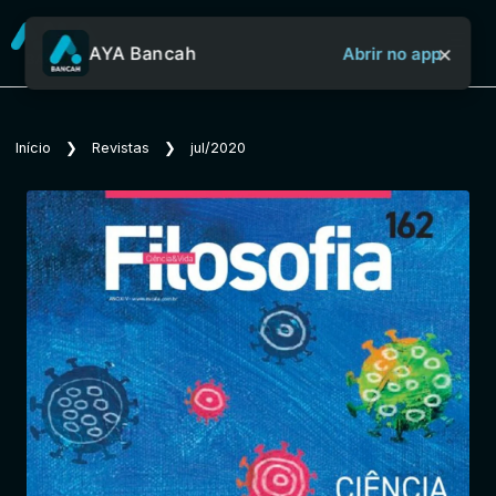
×
AYA Bancah
Abrir no app
Sobre o Aya Bancah
Início
❯
Revistas
❯
jul/2020
Início
Revistas
Jornais
Notícias