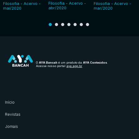
Filosofia - Acervo -
Filosofia - Acervo -
Filosofia - Acervo -
abr/2020
mai/2020
mar/2020
O
AYA Bancah
é um produto da
AYA Conteúdos
.
Acesse nosso portal
aya.app.br
Início
Revistas
Jornais