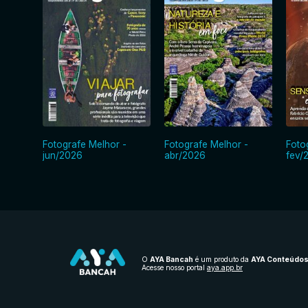
Fotografe Melhor -
Fotografe Melhor -
Foto
jun/2026
abr/2026
fev/
O
AYA Bancah
é um produto da
AYA Conteúdo
Acesse nosso portal
aya.app.br