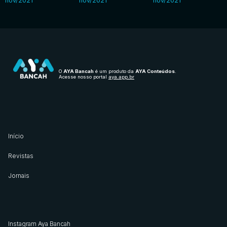
nov/2021
nov/2021
nov/2021
O
AYA Bancah
é um produto da
AYA Conteúdos
.
Acesse nosso portal
aya.app.br
Início
Revistas
Jornais
Instagram Aya Bancah