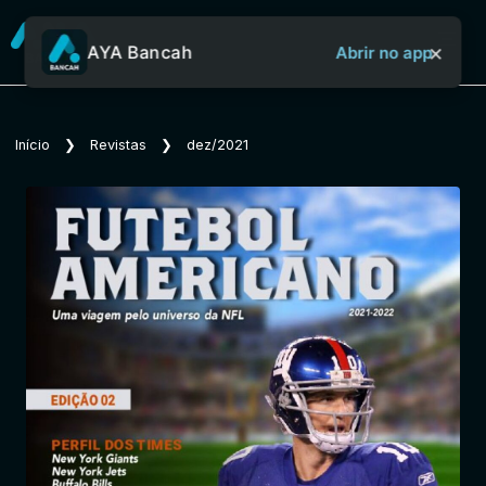
×
AYA Bancah
Abrir no app
Sobre o Aya Bancah
Início
❯
Revistas
❯
dez/2021
Início
Revistas
Jornais
Notícias