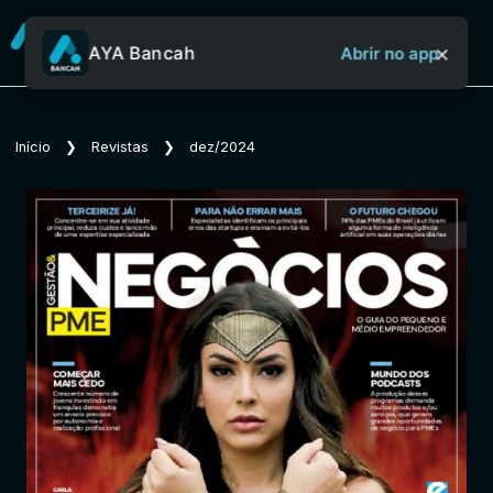
×
AYA Bancah
Abrir no app
Sobre o Aya Bancah
Início
❯
Revistas
❯
dez/2024
Início
Revistas
Jornais
Notícias