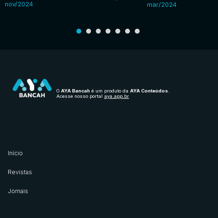
nov/2024
mar/2024
O
AYA Bancah
é um produto da
AYA Conteúdos
.
Acesse nosso portal
aya.app.br
Início
Revistas
Jornais