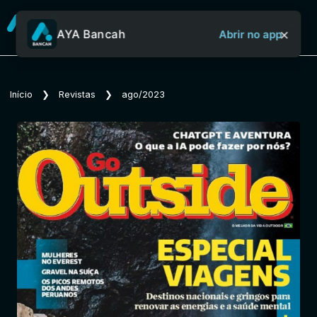
×
AYA Bancah
Abrir no app
Sobre o Aya Bancah
Início
❯
Revistas
❯
ago/2023
Início
Revistas
Jornais
Notícias