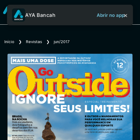
×
AYA Bancah
Abrir no app
Sobre o Aya Bancah
Início
❯
Revistas
❯
jun/2017
Início
Revistas
Jornais
Notícias