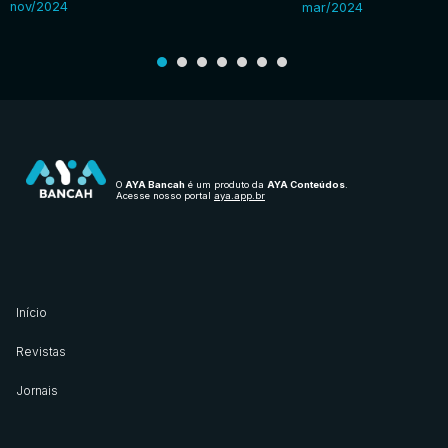
nov/2024
mar/2024
O
AYA Bancah
é um produto da
AYA Conteúdos
.
Acesse nosso portal
aya.app.br
Início
Revistas
Jornais