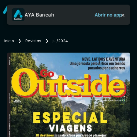
×
AYA Bancah
Abrir no app
Sobre o Aya Bancah
Início
❯
Revistas
❯
jul/2024
Início
Revistas
Jornais
Notícias