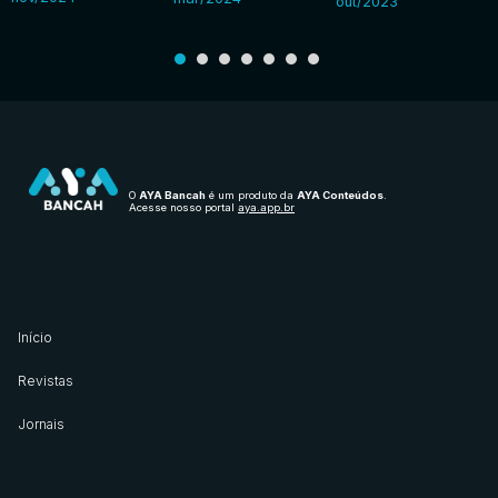
out/2023
O
AYA Bancah
é um produto da
AYA Conteúdos
.
Acesse nosso portal
aya.app.br
Início
Revistas
Jornais