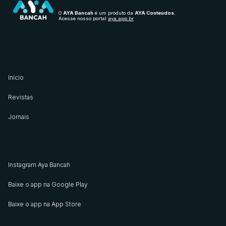
O
AYA Bancah
é um produto da
AYA Conteúdos
.
Acesse nosso portal
aya.app.br
Início
Revistas
Jornais
Instagram Aya Bancah
Baixe o app na Google Play
Baixe o app na App Store