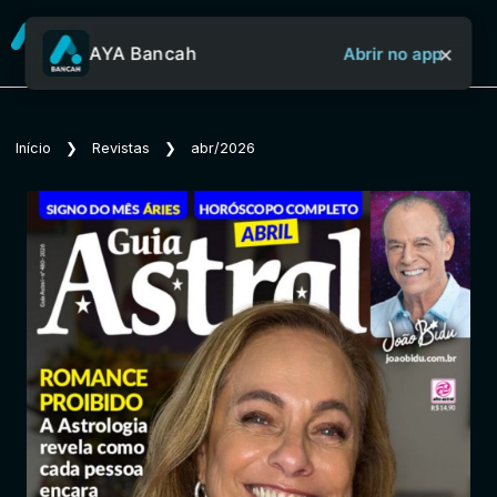
×
AYA Bancah
Abrir no app
Sobre o Aya Bancah
Início
❯
Revistas
❯
abr/2026
Início
Revistas
Jornais
Notícias