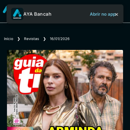
×
AYA Bancah
Abrir no app
Sobre o Aya Bancah
Início
❯
Revistas
❯
16/01/2026
Início
Revistas
Jornais
Notícias