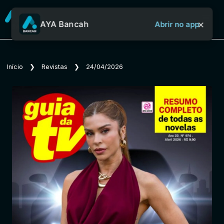
×
AYA Bancah
Abrir no app
Sobre o Aya Bancah
Início
❯
Revistas
❯
24/04/2026
Início
Revistas
Jornais
Notícias